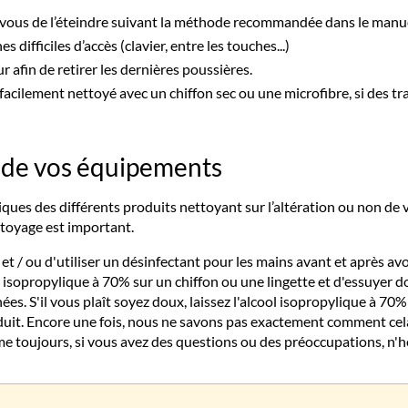
vous de l’éteindre suivant la méthode recommandée dans le manuel 
 difficiles d’accès (clavier, entre les touches...)
r afin de retirer les dernières poussières.
e facilement nettoyé avec un chiffon sec ou une microfibre, si des 
 de vos équipements
ques des différents produits nettoyant sur l’altération ou non d
ttoyage est important.
/ ou d'utiliser un désinfectant pour les mains avant et après av
ol isopropylique à 70% sur un chiffon ou une lingette et d'essuyer 
s. S'il vous plaît soyez doux, laissez l'alcool isopropylique à 70% fa
oduit. Encore une fois, nous ne savons pas exactement comment cela
me toujours, si vous avez des questions ou des préoccupations, n'hé