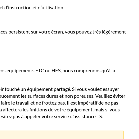
d’instruction et d’utilisation.
traces persistent sur votre écran, vous pouvez très légèrement
e vos équipements ETC ou HES, nous comprenons qu'à la
oir touché un équipement partagé. Si vous voulez essuyer
doucement les surfaces dures et non poreuses. Veuillez éviter
ire le travail et ne frottez pas. Il est impératif de ne pas
 affectera les finitions de votre équipement, mais si vous
sitez pas à appeler votre service d'assistance TS.