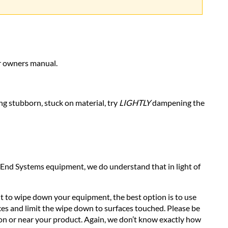
So
reinigen
Sie
die
Arbeitsfläche
r owners manual.
Ihrer
Geräte
So
ing stubborn, stuck on material, try
LIGHTLY
dampening the
desinfizieren
Sie
die
Arbeitsfläche
Ihrer
Geräte
 End Systems equipment, we do understand that in light of
Français
/
French
 to wipe down your equipment, the best option is to use
es and limit the wipe down to surfaces touched. Please be
Comment
s on or near your product. Again, we don’t know exactly how
nettoyer