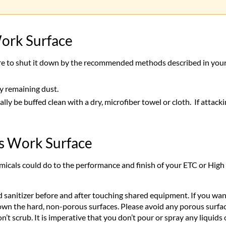
ork Surface
re to shut it down by the recommended methods described in you
ny remaining dust.
lly be buffed clean with a dry, microfiber towel or cloth. If attack
's Work Surface
cals could do to the performance and finish of your ETC or High
anitizer before and after touching shared equipment. If you want
own the hard, non-porous surfaces. Please avoid any porous surfac
n’t scrub. It is imperative that you don’t pour or spray any liquid