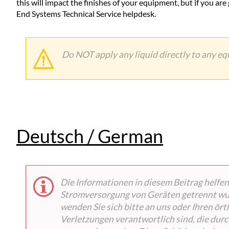
this will impact the finishes of your equipment, but if you are
End Systems Technical Service helpdesk.
Do NOT apply any liquid directly to any e
Deutsch / German
Die Informationen in diesem Beitrag helfen 
Stromversorgung von Geräten getrennt wurd
wenden Sie sich bitte an uns oder Ihren ö
Verletzungen verantwortlich sind, die dur