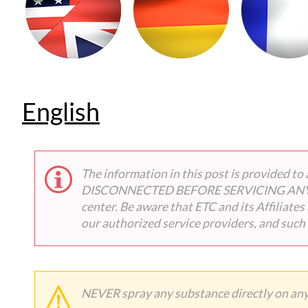
English
The information in this post is provided
DISCONNECTED BEFORE SERVICING ANY EQUIP
center. Be aware that ETC and its Affiliate
our authorized service providers, and such
NEVER spray any substance directly on any