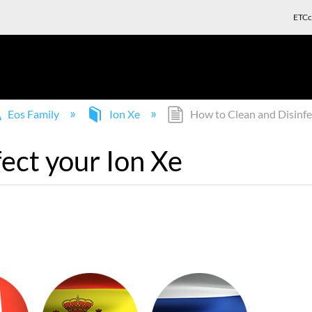
ETCc
Eos Family
Ion Xe
How to Clean and Disinfe
ect your Ion Xe