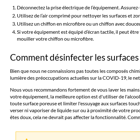
Déconnectez la prise électrique de l’équipement. Assurez-
Utilisez de l’air comprimé pour nettoyer les surfaces et zones
Utilisez un chiffon en microfibre ou un chiffon avec douceu
Si votre équipement est équipé d’écran tactile, il peut êtr
mouiller votre chiffon ou microfibre.
Comment désinfecter les surfaces
Bien que nous ne connaissions pas toutes les composés chimi
lumière des préoccupations actuelles sur la COVID-19, le ne
Nous vous recommandons fortement de vous laver les mains et 
votre équipement, la meilleure option est d'utiliser de l'alco
toute surface poreuse et limiter l'essuyage aux surfaces touchée
verser ni vaporiser de liquide sur ou à proximité de votre pr
êtes doux, cela ne devrait pas affecter la fonctionnalité. Com