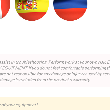
 to assist in troubleshooting. Perform work at your ow
MENT. If you do not feel comfortable performing the wo
s are not responsible for any damage or injury caused by ser
 damage is excluded from the product’s warranty.
 of your equipment!