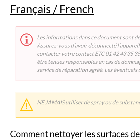
Français / French
Les informations dans ce document sont des
Assurez-vous d’avoir déconnecté l’appareil 
contacter votre contact ETC 01 42 43 35 35)
être tenues responsables en cas de dommage
service de réparation agréé. Les éventuels
NE JAMAIS utiliser de spray ou de substan
Comment nettoyer les surfaces d