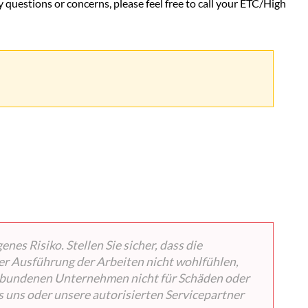
ny questions or concerns, please feel free to call your ETC/High
les
surfaces
de
nos
équipements
Comment
désinfecter
les
surfaces
de
vos
équipements
Español
CÓMO
LIMPIAR
es Risiko. Stellen Sie sicher, dass die
LAS
SUPERFICIES
er Ausführung der Arbeiten nicht wohlfühlen,
DE
 verbundenen Unternehmen nicht für Schäden oder
SU
 uns oder unsere autorisierten Servicepartner
EQUIPO