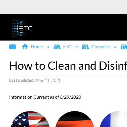
Expand/collapse global hierarchy
Home
ETC
Consoles
How to Clean and Disinf
Last updated
Mar 11, 2020
Information Current as of 6/29/2020