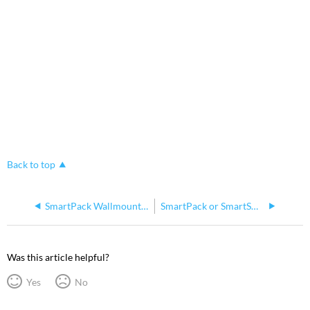
Back to top
SmartPack Wallmount Serial Number Location
SmartPack or SmartSwitch station buttons light up when pressed, but no lights turn on
Was this article helpful?
Yes
No