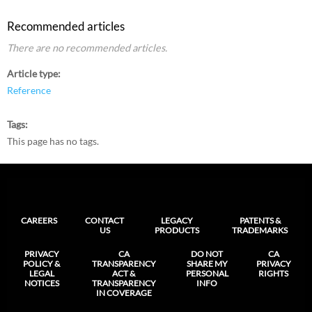
Recommended articles
There are no recommended articles.
Article type
Reference
Tags
This page has no tags.
CAREERS
CONTACT
LEGACY
PATENTS &
US
PRODUCTS
TRADEMARKS
PRIVACY
CA
DO NOT
CA
POLICY &
TRANSPARENCY
SHARE MY
PRIVACY
LEGAL
ACT &
PERSONAL
RIGHTS
NOTICES
TRANSPARENCY
INFO
IN COVERAGE