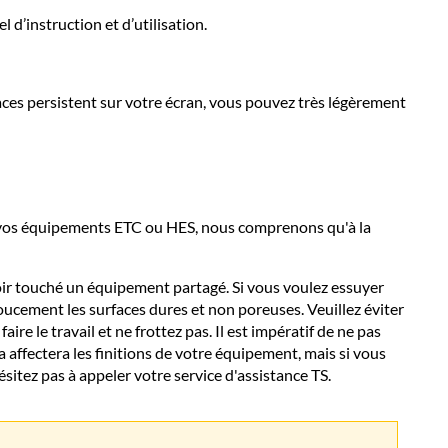
d’instruction et d’utilisation.
traces persistent sur votre écran, vous pouvez très légèrement
e vos équipements ETC ou HES, nous comprenons qu'à la
oir touché un équipement partagé. Si vous voulez essuyer
doucement les surfaces dures et non poreuses. Veuillez éviter
ire le travail et ne frottez pas. Il est impératif de ne pas
 affectera les finitions de votre équipement, mais si vous
sitez pas à appeler votre service d'assistance TS.