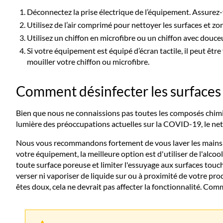
Déconnectez la prise électrique de l’équipement. Assurez-
Utilisez de l’air comprimé pour nettoyer les surfaces et zones
Utilisez un chiffon en microfibre ou un chiffon avec douceu
Si votre équipement est équipé d’écran tactile, il peut êtr
mouiller votre chiffon ou microfibre.
Comment désinfecter les surfaces
Bien que nous ne connaissions pas toutes les composés chimi
lumière des préoccupations actuelles sur la COVID-19, le ne
Nous vous recommandons fortement de vous laver les mains et 
votre équipement, la meilleure option est d'utiliser de l'alco
toute surface poreuse et limiter l'essuyage aux surfaces touchée
verser ni vaporiser de liquide sur ou à proximité de votre pr
êtes doux, cela ne devrait pas affecter la fonctionnalité. Com