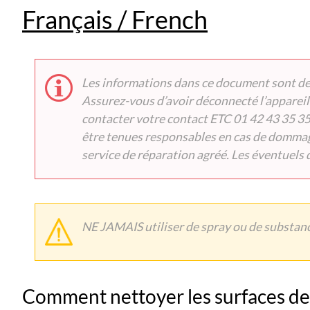
Français / French
Les informations dans ce document sont des
Assurez-vous d’avoir déconnecté l’appareil 
contacter votre contact ETC 01 42 43 35 35)
être tenues responsables en cas de dommage
service de réparation agréé. Les éventuels
NE JAMAIS utiliser de spray ou de substan
Comment nettoyer les surfaces d