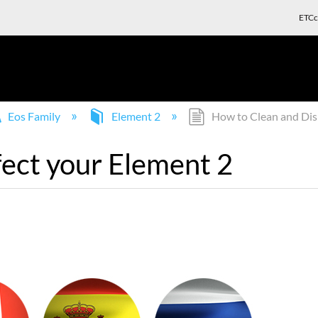
ETCc
Eos Family
Element 2
How to Clean and Disi
fect your Element 2