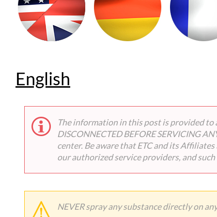
English
The information in this post is provided
DISCONNECTED BEFORE SERVICING ANY EQUIP
center. Be aware that ETC and its Affiliate
our authorized service providers, and such
NEVER spray any substance directly on any