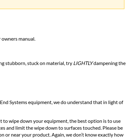
So
reinigen
Sie
die
Arbeitsfläche
r owners manual.
Ihrer
Geräte
So
ing stubborn, stuck on material, try
LIGHTLY
dampening the
desinfizieren
Sie
die
Arbeitsfläche
Ihrer
Geräte
 End Systems equipment, we do understand that in light of
Français
/
French
 to wipe down your equipment, the best option is to use
es and limit the wipe down to surfaces touched. Please be
Comment
s on or near your product. Again, we don’t know exactly how
nettoyer