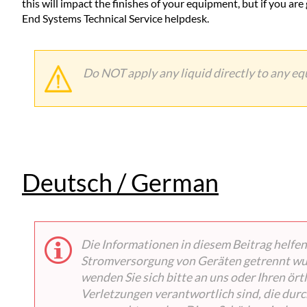
this will impact the finishes of your equipment, but if you are
End Systems Technical Service helpdesk.
Do NOT apply any liquid directly to any e
Deutsch / German
Die Informationen in diesem Beitrag helfen 
Stromversorgung von Geräten getrennt wurd
wenden Sie sich bitte an uns oder Ihren ö
Verletzungen verantwortlich sind, die dur