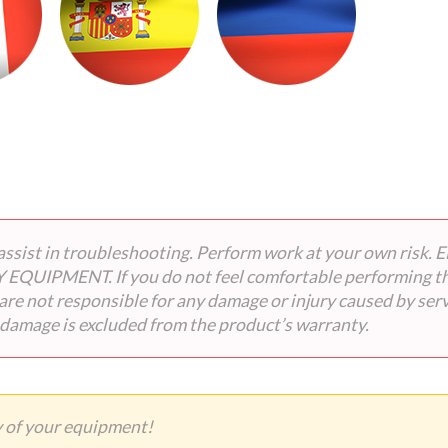
 to assist in troubleshooting. Perform work at your ow
MENT. If you do not feel comfortable performing the wo
s are not responsible for any damage or injury caused by ser
 damage is excluded from the product’s warranty.
 of your equipment!