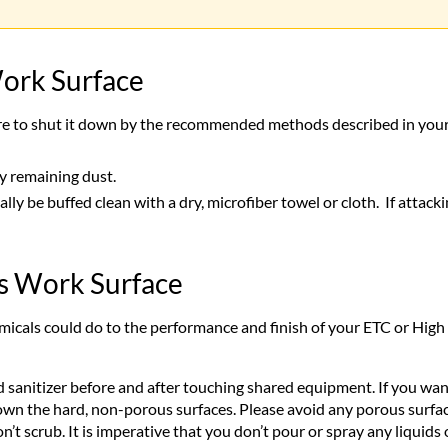
ork Surface
re to shut it down by the recommended methods described in you
ny remaining dust.
lly be buffed clean with a dry, microfiber towel or cloth. If attack
's Work Surface
cals could do to the performance and finish of your ETC or High
anitizer before and after touching shared equipment. If you want
own the hard, non-porous surfaces. Please avoid any porous surfac
n’t scrub. It is imperative that you don’t pour or spray any liquid