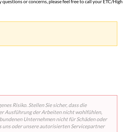
ny questions or concerns, please feel free to call your ETC/High
les
surfaces
de
nos
équipements
Comment
désinfecter
les
surfaces
de
vos
équipements
Español
CÓMO
LIMPIAR
es Risiko. Stellen Sie sicher, dass die
LAS
SUPERFICIES
er Ausführung der Arbeiten nicht wohlfühlen,
DE
 verbundenen Unternehmen nicht für Schäden oder
SU
 uns oder unsere autorisierten Servicepartner
EQUIPO