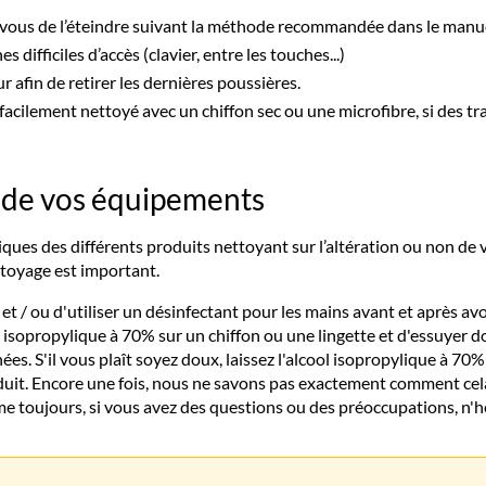
vous de l’éteindre suivant la méthode recommandée dans le manuel 
 difficiles d’accès (clavier, entre les touches...)
r afin de retirer les dernières poussières.
e facilement nettoyé avec un chiffon sec ou une microfibre, si des 
 de vos équipements
ques des différents produits nettoyant sur l’altération ou non d
ttoyage est important.
/ ou d'utiliser un désinfectant pour les mains avant et après av
ol isopropylique à 70% sur un chiffon ou une lingette et d'essuyer 
s. S'il vous plaît soyez doux, laissez l'alcool isopropylique à 70% fa
oduit. Encore une fois, nous ne savons pas exactement comment cela
me toujours, si vous avez des questions ou des préoccupations, n'hé