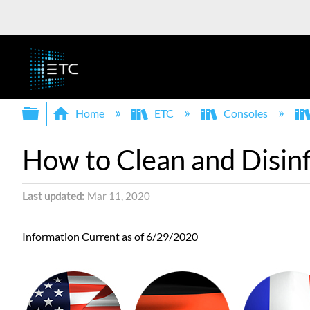
Expand/collapse global hierarchy
Home
ETC
Consoles
How to Clean and Disin
Last updated
Mar 11, 2020
Information Current as of 6/29/2020